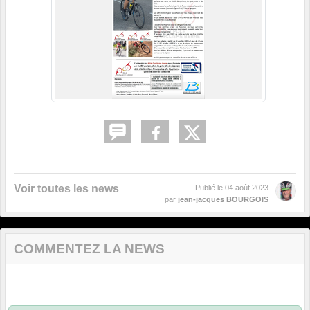
Voir toutes les news
Publié le
04 août 2023
par
jean-jacques BOURGOIS
COMMENTEZ LA NEWS