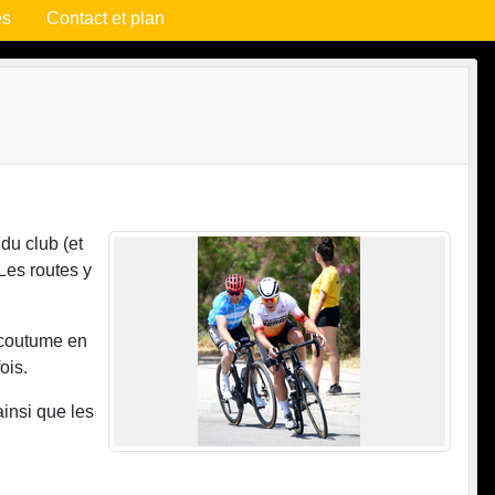
es
Contact et plan
 du club (et
Les routes y
 coutume en
fois.
ainsi que les