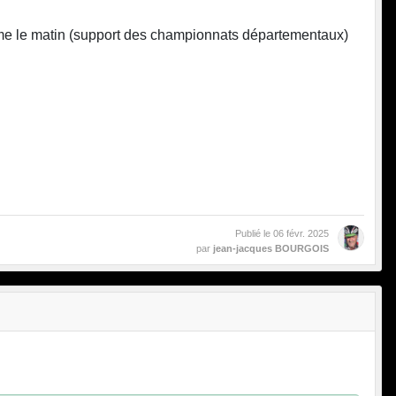
isme le matin (support des championnats départementaux)
Publié le
06 févr. 2025
par
jean-jacques BOURGOIS