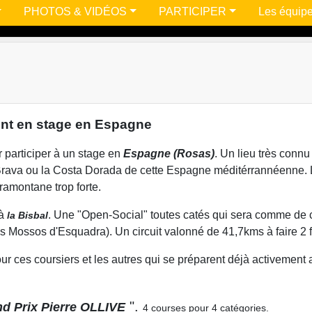
PHOTOS & VIDÉOS
PARTICIPER
Les équip
ont en stage en Espagne
r participer à un stage en
Espagne (Rosas)
. Un lieu très connu
 Brava ou la Costa Dorada de cette Espagne méditérrannéenne. 
tramontane trop forte.
à
. Une "Open-Social" toutes catés qui sera comme de
la Bisbal
s Mossos d'Esquadra). Un circuit valonné de 41,7kms à faire 2 
r ces coursiers et les autres qui se préparent déjà activement 
".
nd Prix Pierre OLLIVE
4 courses pour 4 catégories.